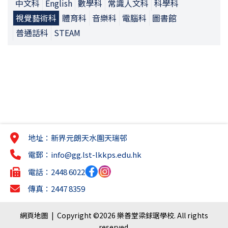
中文科
English
數學科
常識人文科
科學科
視覺藝術科
體育科
音樂科
電腦科
圖書館
普通話科
STEAM
地址：新界元朗天水圍天瑞邨
電郵：
info@gg.lst-lkkps.edu.hk
電話：2448 6022
傳真：2447 8359
網頁地圖
| Copyright ©
2026 樂善堂梁銶琚學校. All rights
reserved.