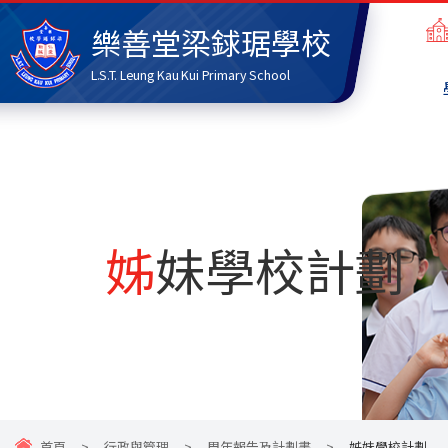
樂善堂梁銶琚學校
L.S.T. Leung Kau Kui Primary School
姊妹學校計劃
首頁
>
行政與管理
>
周年報告及計劃書
>
姊妹學校計劃