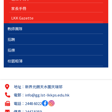
家長手冊
LKK Gazette
教師團隊
招聘
招標
校園相簿
地址：新界元朗天水圍天瑞邨
電郵：
info@gg.lst-lkkps.edu.hk
電話：2448 6022
傳真：2447 8359