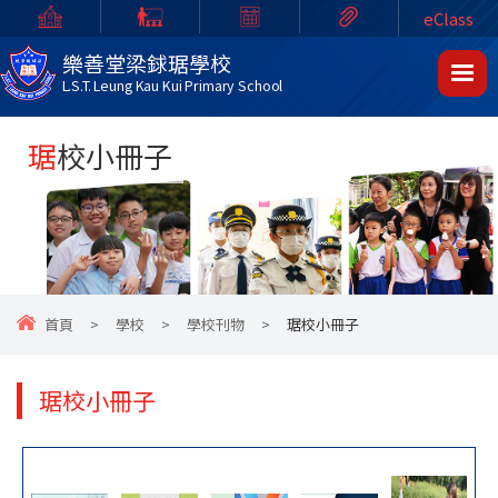
eClass
樂善堂梁銶琚學校
L.S.T. Leung Kau Kui Primary School
琚校小冊子
首頁
>
學校
>
學校刊物
>
琚校小冊子
琚校小冊子