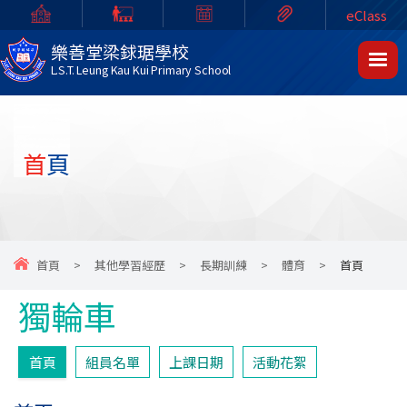
eClass
樂善堂梁銶琚學校
L.S.T. Leung Kau Kui Primary School
首頁
首頁
>
其他學習經歷
>
長期訓練
>
體育
>
首頁
獨輪車
首頁
組員名單
上課日期
活動花絮