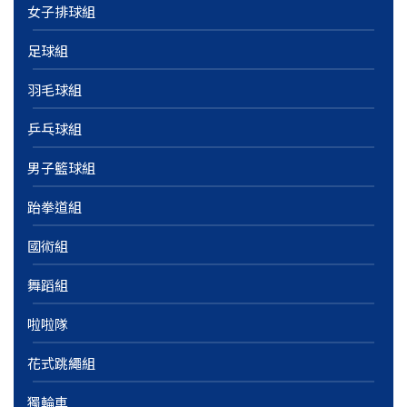
女子排球組
足球組
羽毛球組
乒乓球組
男子籃球組
跆拳道組
國術組
舞蹈組
啦啦隊
花式跳繩組
獨輪車