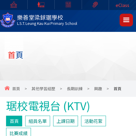
eClass
樂善堂梁銶琚學校
L.S.T. Leung Kau Kui Primary School
首頁
首頁
>
其他學習經歷
>
長期訓練
>
興趣
>
首頁
琚校電視台 (KTV)
首頁
組員名單
上課日期
活動花絮
比賽成績