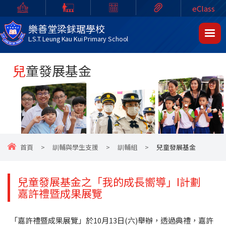
eClass
樂善堂梁銶琚學校
L.S.T. Leung Kau Kui Primary School
兒童發展基金
首頁
>
訓輔與學生支援
>
訓輔組
>
兒童發展基金
兒童發展基金之「我的成長嚮導」I計劃
嘉許禮暨成果展覽
「嘉許禮暨成果展覽」於10月13日(六)舉辦，透過典禮，嘉許