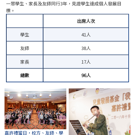
一眾學生、家長及友師同行3年，見證學生達成個人發展目
標。
出席人次
學生
41人
友師
38人
家長
17人
總數
96
人
嘉許禮當日，校方、友師、學