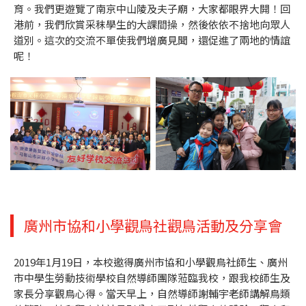
育。我們更遊覽了南京中山陵及夫子廟，大家都眼界大開！回
港前，我們欣賞采秣學生的大課間操，然後依依不捨地向眾人
道別。這次的交流不單使我們增廣見聞，還促進了兩地的情誼
呢！
廣州市協和小學觀鳥社觀鳥活動及分享會
2019年1月19日，本校邀得廣州市協和小學觀鳥社師生、廣州
市中學生勞動技術學校自然導師團隊蒞臨我校，跟我校師生及
家長分享觀鳥心得。當天早上，自然導師謝輔宇老師講解鳥類