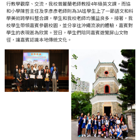
行教學觀摩、交流，我校曾麗蘭老師教授4年級英文課，而協
和小學陳哲主任及李彥彥老師則為3A班學生上了一節語文和科
學美術跨學科整合課，學生和我校老師均獲益良多。接著，我
校學生帶領嘉賓參觀校園，並分享往沖繩流浪的體驗，嘉賓對
學生的表現甚為欣賞。翌日，學生們陪同嘉賓遊覽屏山文物
徑，讓嘉賓認識本地傳統文化。