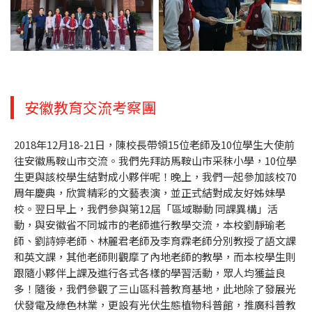
安徽教育交流考察團
2018年12月18-21日，陳校長帶領15位老師及10位學生大使前
往安徽馬鞍山市交流。我們先拜訪馬鞍山市采秣小學，10位學
生更與該校學生結對成小夥伴呢！晚上，我們一起參加該校70
周年慶典，欣賞精彩的文藝表演，並正式結對成友好姊妹學
校。翌日早上，我們參與第12屆「區域聯動 同課異構」活
動，與安徽省不同城市的老師進行教學交流，本校劉靜瑜老
師、劉詩婷老師、林麗君老師及李育霖老師分別教授了語文課
和英文課，其他老師則觀摩了內地老師的教學，而本校學生則
跟隨小夥伴上課及進行各式各樣的學習活動，眾人均獲益良
多！隨後，我們參觀了三山區科普教育基地，此地除了發展光
伏發電及綠色林業，更設有光伏生態植物科普館，推廣科普教