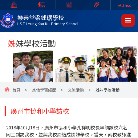
eClass
樂善堂梁銶琚學校
L.S.T. Leung Kau Kui Primary School
姊妹學校活動
首頁
>
其他學習經歷
>
交流活動
>
姊妹學校活動
廣州市協和小學訪校
2018年10月18日，廣州市協和小學孔祥明校長率領該校六名
同工到訪我校，並與我校締結成姊妹學校。當天，兩校教師進