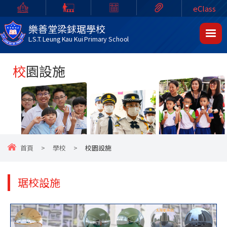
eClass
樂善堂梁銶琚學校
L.S.T. Leung Kau Kui Primary School
校園設施
首頁
>
學校
>
校園設施
琚校設施