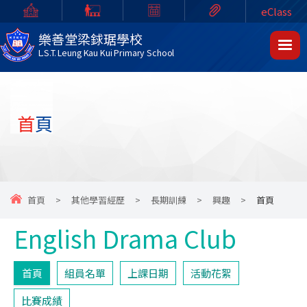
eClass
樂善堂梁銶琚學校
L.S.T. Leung Kau Kui Primary School
首頁
首頁
>
其他學習經歷
>
長期訓練
>
興趣
>
首頁
English Drama Club
首頁
組員名單
上課日期
活動花絮
比賽成績