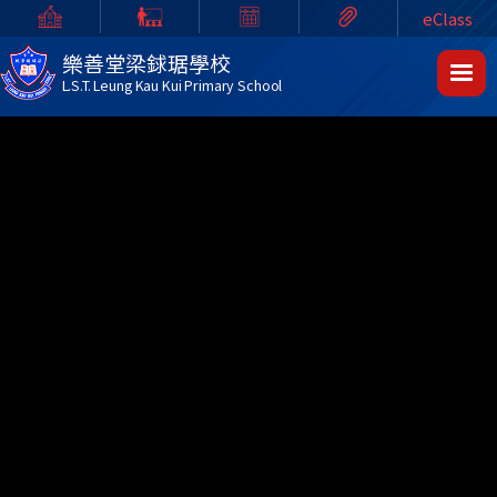
eClass
樂善堂梁銶琚學校
L.S.T. Leung Kau Kui Primary School