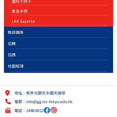
琚校小冊子
家長手冊
LKK Gazette
教師團隊
招聘
招標
校園相簿
地址：新界元朗天水圍天瑞邨
電郵：
info@gg.lst-lkkps.edu.hk
電話：2448 6022