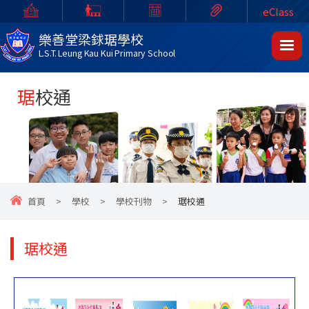
eClass
樂善堂梁銶琚學校
L.S.T. Leung Kau Kui Primary School
琚校通
首頁
>
學校
>
學校刊物
>
琚校通
琚校通