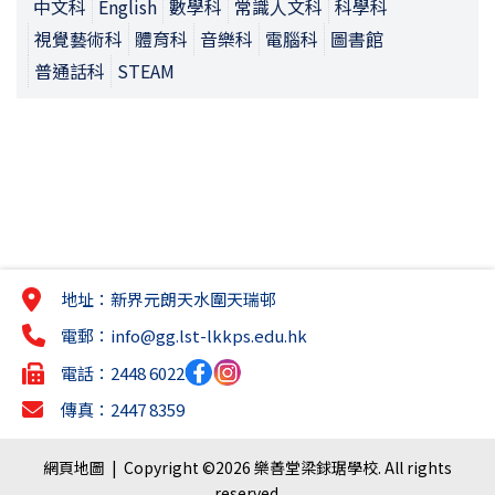
中文科
English
數學科
常識人文科
科學科
視覺藝術科
體育科
音樂科
電腦科
圖書館
普通話科
STEAM
地址：新界元朗天水圍天瑞邨
電郵：
info@gg.lst-lkkps.edu.hk
電話：2448 6022
傳真：2447 8359
網頁地圖
| Copyright ©
2026 樂善堂梁銶琚學校. All rights
reserved.