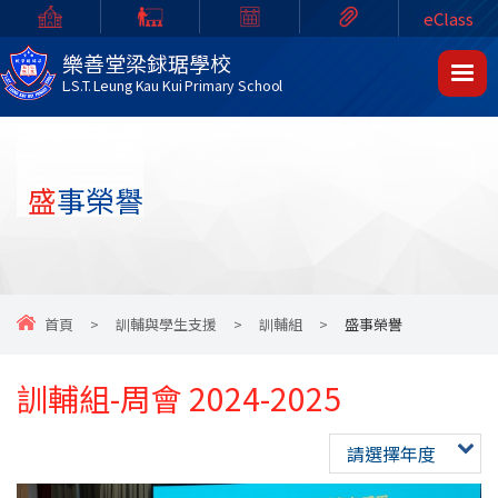
eClass
樂善堂梁銶琚學校
L.S.T. Leung Kau Kui Primary School
盛事榮譽
首頁
>
訓輔與學生支援
>
訓輔組
>
盛事榮譽
訓輔組-周會 2024-2025
請選擇年度