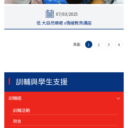
07/03/2025
低 大自然療癒 x情緒教育講座
頁面:
1
2
3
4
訓輔與學生支援
訓輔組
訓輔活動
周會