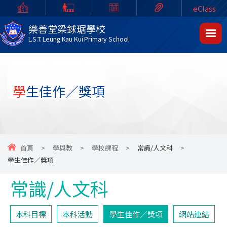
eClass
樂善堂梁銶琚學校
L.S.T. Leung Kau Kui Primary School
學生佳作／獎項
首頁
>
學與教
>
學校課程
>
常識/人文科
>
學生佳作／獎項
常識/人文科
本科目標
本科活動
學生佳作／獎項
網站連結