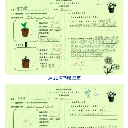
6A 22 唐予曦 亞軍