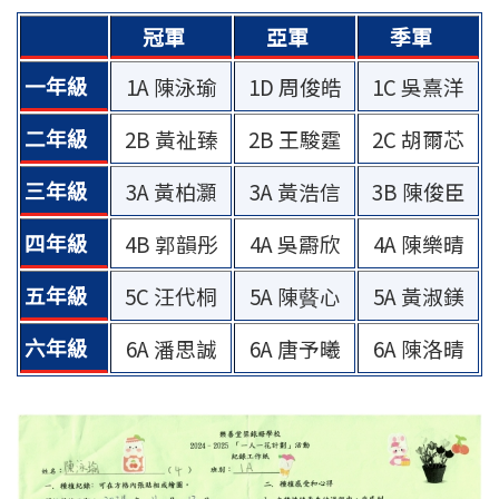
冠軍
亞軍
季軍
一年級
1A 陳泳瑜
1D 周俊皓
1C 吳熹洋
二年級
2B 黃祉臻
2B 王駿霆
2C 胡爾芯
三年級
3A 黃柏灝
3A 黃浩信
3B 陳俊臣
四年級
4B 郭韻彤
4A 吳霨欣
4A 陳樂晴
五年級
5C 汪代桐
5A 陳藖心
5A 黃淑鎂
六年級
6A 潘思誠
6A 唐予曦
6A 陳洛晴