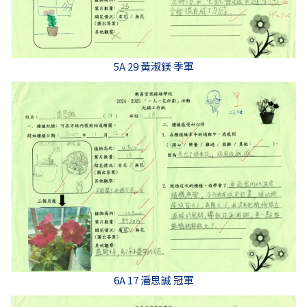
5A 29 黃淑鎂 季軍
6A 17 潘思誠 冠軍