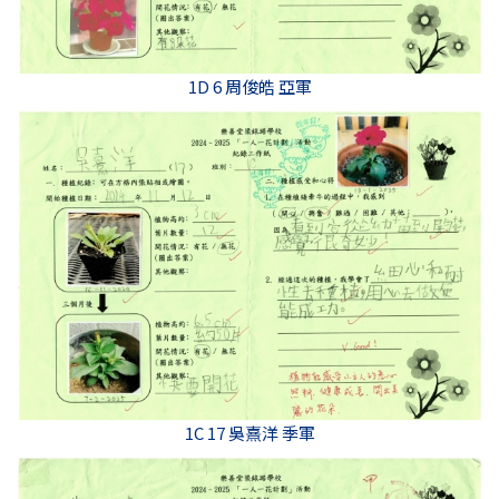
1D 6 周俊皓 亞軍
1C 17 吳熹洋 季軍