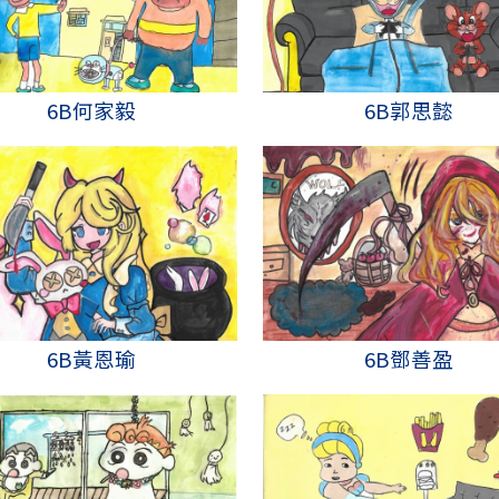
6B何家毅
6B郭思懿
6B黃恩瑜
6B鄧善盈