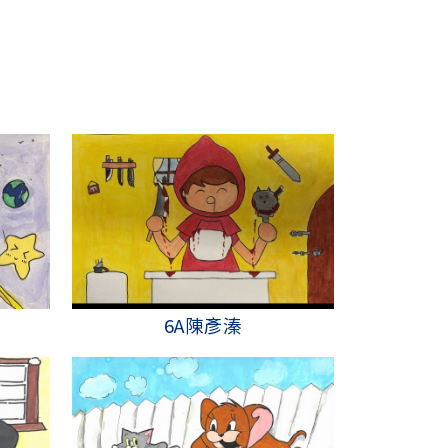
6A陳彥溱