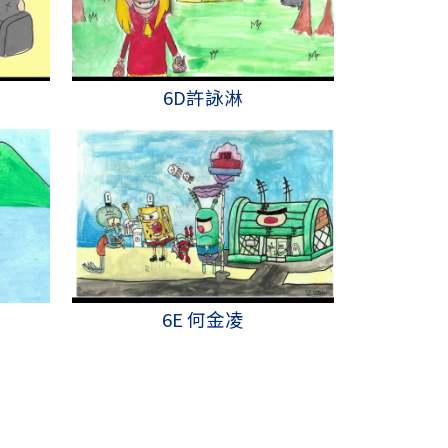
6D許詠淋
6E 何金凌