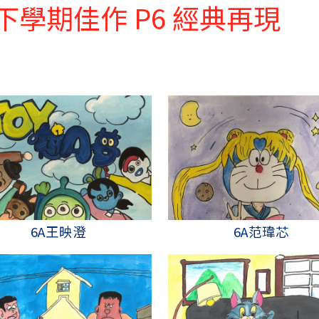
視藝科下學期佳作 P6 經典再現
6A王映澄
6A范瑋芯