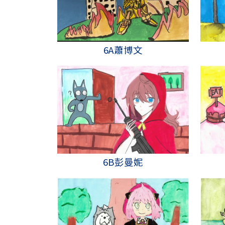
6A蕭博文
6B彭曼妮