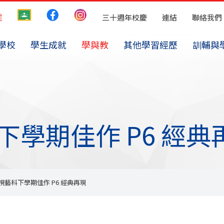
三十週年校慶
連結
聯絡我們
學校
學生成就
學與教
其他學習經歷
訓輔與
視藝科下學期佳作 P6 經
025 視藝科下學期佳作 P6 經典再現