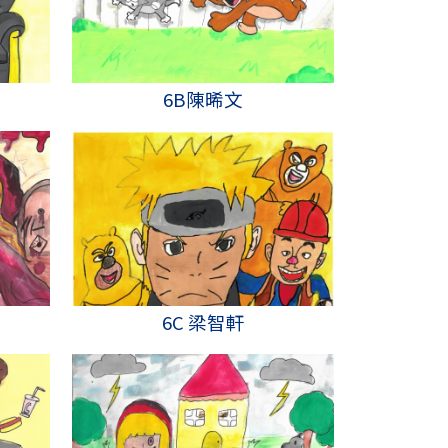
6B陳晞文
6C 梁智軒