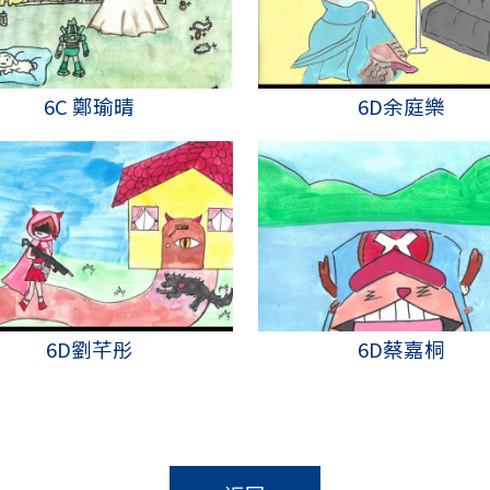
6C 鄭瑜晴
6D余庭樂
6D劉芊彤
6D蔡嘉桐