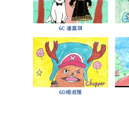
6C 潘嘉琪
6D楊淑雅