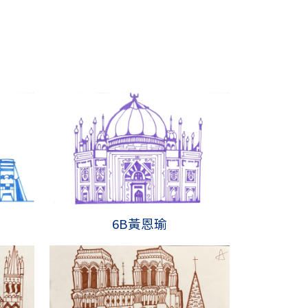
6B黃恩瑜