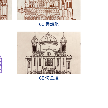
6C 鍾詩琪
6E 何金凌