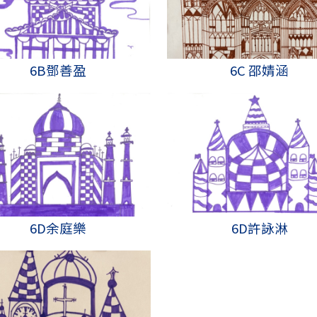
6B鄧善盈
6C 邵婧涵
6D余庭樂
6D許詠淋