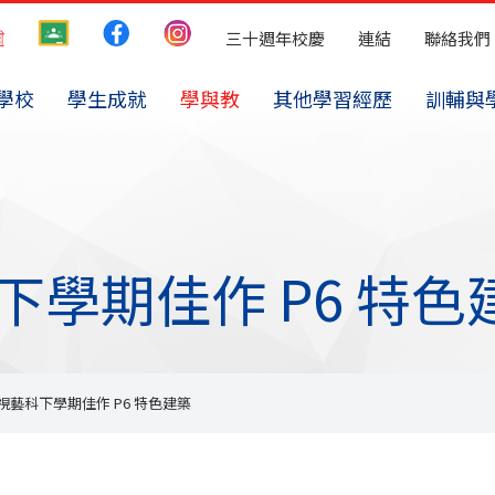
三十週年校慶
連結
聯絡我們
學校
學生成就
學與教
其他學習經歷
訓輔與
視藝科下學期佳作 P6 特
025 視藝科下學期佳作 P6 特色建築