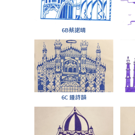
6B蔡諾晴
6C 鍾詩韻