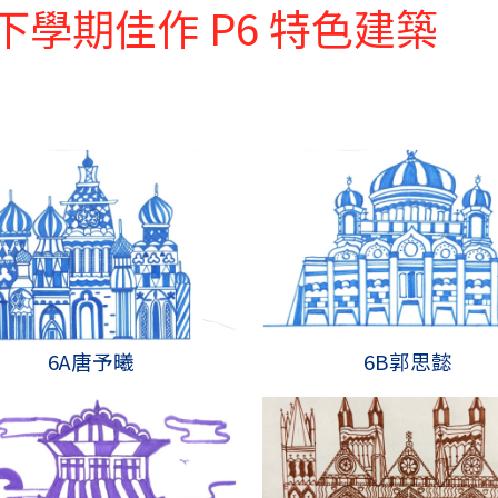
視藝科下學期佳作 P6 特色建築
6A唐予曦
6B郭思懿