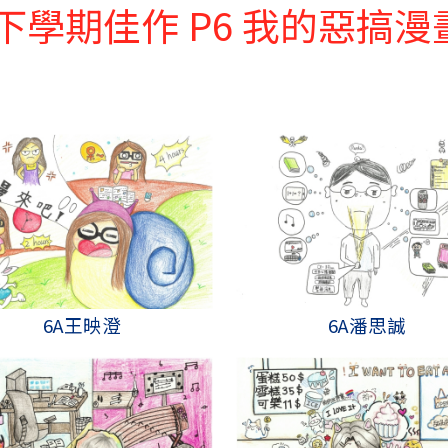
視藝科下學期佳作 P6 我的惡搞漫
6A王映澄
6A潘思誠