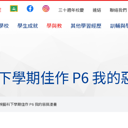
三十週年校慶
連結
聯絡我們
學校
學生成就
學與教
其他學習經歷
訓輔與
 視藝科下學期佳作 P6 
025 視藝科下學期佳作 P6 我的惡搞漫畫