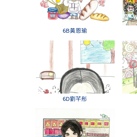
6B黃恩瑜
6D劉芊彤