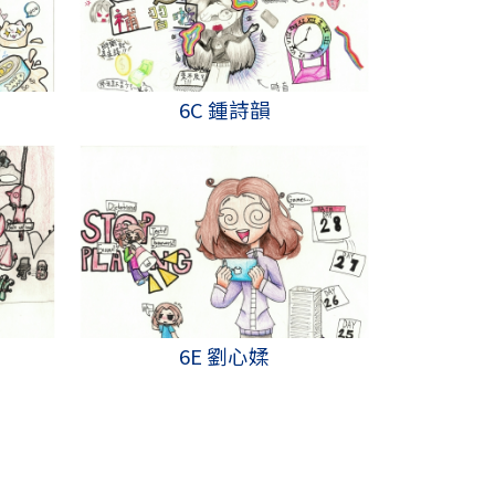
6C 鍾詩韻
6E 劉心媃