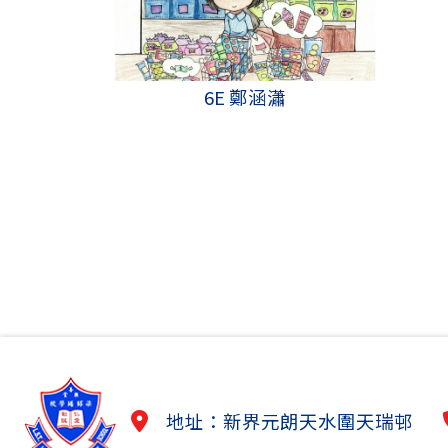
6E 鄭涵瀟
地址：新界元朗天水圍天瑞邨