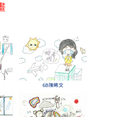
畫
6B陳晞文