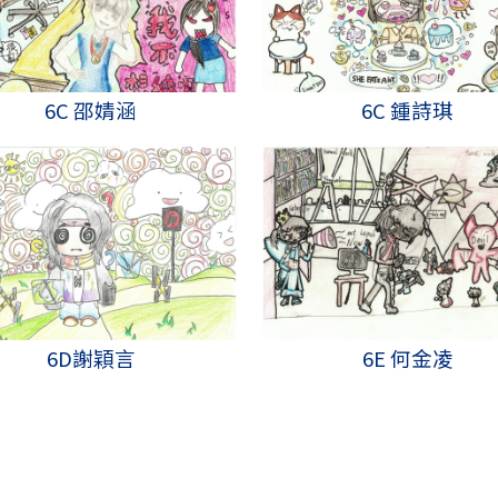
6C 邵婧涵
6C 鍾詩琪
6D謝穎言
6E 何金凌