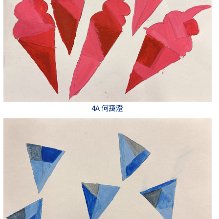
4A 何靄澄