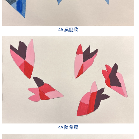
4A 吳霨欣
4A 陳希晨