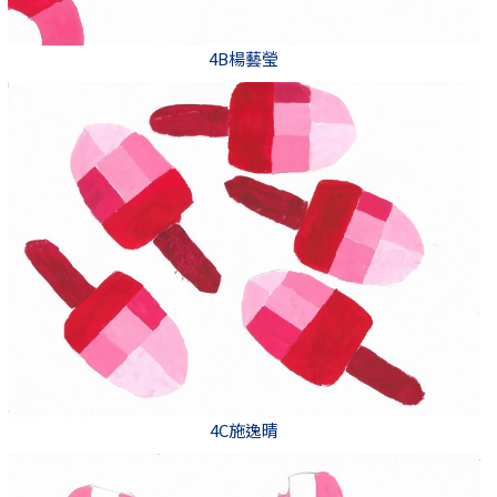
4B楊藝瑩
4C施逸晴