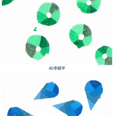
4D李銘芊