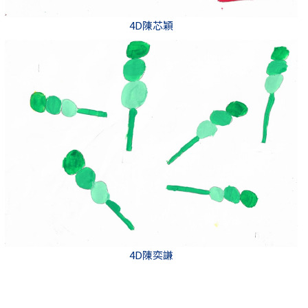
4D陳芯穎
4D陳奕謙