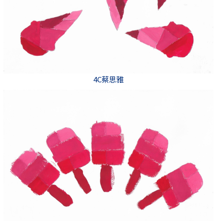
4C蔡思雅