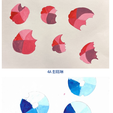
4A 彭鈺琳