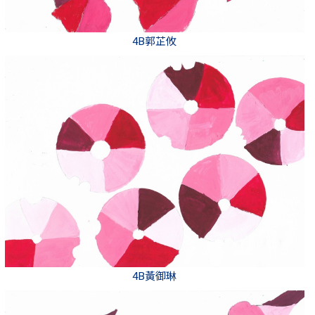
4B郭芷攸
4B黃御琳