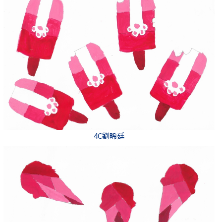
4C劉晞廷