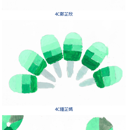
4C鄭芷欣
4C鍾芷嫣