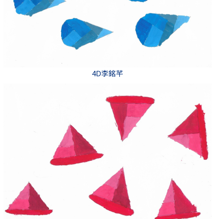
4D李銘芊