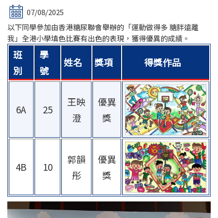
07/08/2025
以下同學參加由香港糖尿聯會舉辦的「運動做得多 糖胖遠離
我」全港小學填色比賽有出色的表現，獲得優異的成績。
班
學
姓名
獎項
得獎作品
別
號
王映
優異
6A
25
澄
獎
郭韻
優異
4B
10
彤
獎