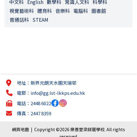
中文科
English
數學科
常識人文科
科學科
視覺藝術科
體育科
音樂科
電腦科
圖書館
普通話科
STEAM
地址：新界元朗天水圍天瑞邨
電郵：
info@gg.lst-lkkps.edu.hk
電話：2448 6022
傳真：2447 8359
網頁地圖
| Copyright ©
2026 樂善堂梁銶琚學校. All rights
reserved.