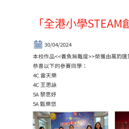
「全港小學STEAM
30/04/2024
本校作品<<養魚無難度>>榮獲由萬鈞匯
恭喜以下的參賽同學：
4C 雷天樂
4C 王思詠
5A 黎思妤
5A 甄樂悠