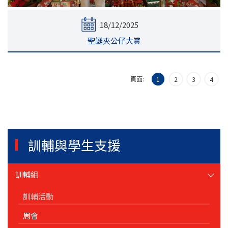
18/12/2025
聖誕夾公仔大賞
頁面:
1
2
3
4
訓輔與學生支援
訓輔組
訓輔活動
周會