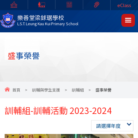
eClass
樂善堂梁銶琚學校
L.S.T. Leung Kau Kui Primary School
盛事榮譽
首頁
>
訓輔與學生支援
>
訓輔組
>
盛事榮譽
訓輔組-訓輔活動 2023-2024
請選擇年度