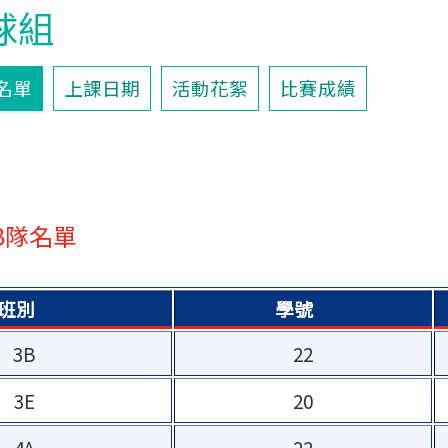
球組
名單
上課日期
活動花絮
比賽成績
單
B隊名單
班別
學號
3B
22
3E
20
4A
22