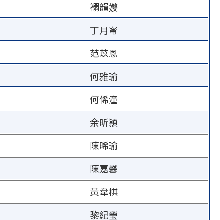
禤
韻孇
丁月甯
范苡恩
何雅瑜
何俙潼
余昕頴
陳晞瑜
陳嘉馨
黃韋棋
黎紀瑩