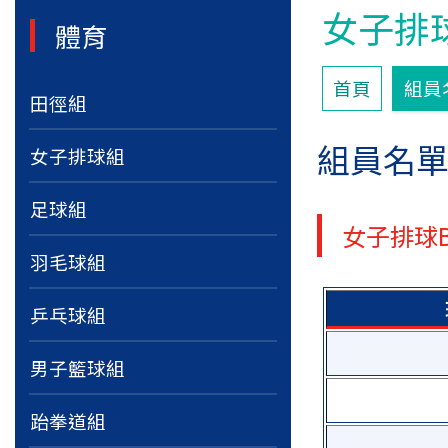
女子排
體育
首頁
組員
田徑組
組員名
女子排球組
足球組
女子排球
羽毛球組
乒乓球組
男子籃球組
跆拳道組