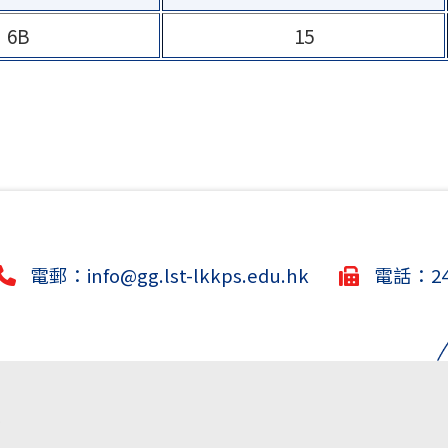
6B
15
電郵：
info@gg.lst-lkkps.edu.hk
電話：244
.