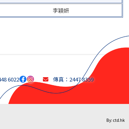
李穎妍
8 6022
傳真：2447 8359
By: ctd.hk