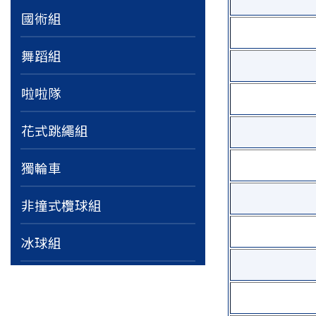
國術組
舞蹈組
啦啦隊
花式跳繩組
獨輪車
非撞式欖球組
冰球組