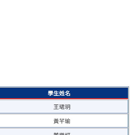
學生姓名
王珺玥
黃芊瑜
董樂妍