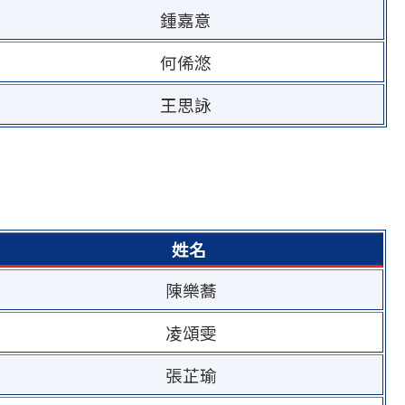
鍾嘉意
何俙滺
王思詠
姓名
陳樂蕎
凌頌雯
張芷瑜