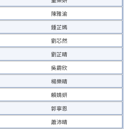
陳雅渝
鍾芷嫣
劉芯然
劉芷晴
吳霨欣
楊樂晴
賴婧妍
郭寧恩
蕭沛晴