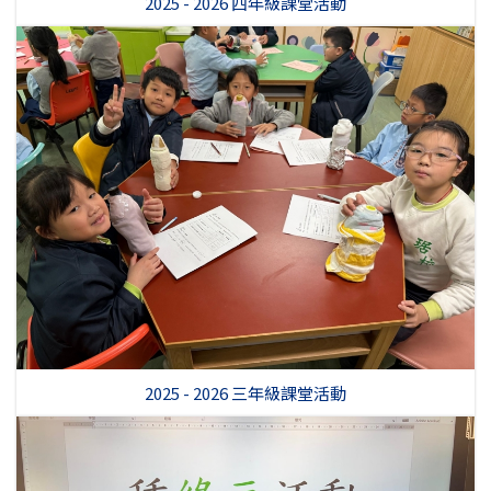
2025 - 2026 四年級課堂活動
2025 - 2026 三年級課堂活動