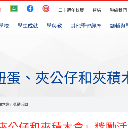
三十週年校慶
連結
聯絡我們
學校
學生成就
學與教
其他學習經歷
訓輔與
「扭蛋、夾公仔和夾積
積木盒」獎勵活動
、夾公仔和夾積木盒」獎勵活