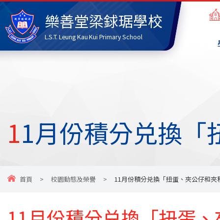
樂善堂梁銶琚學校
L.S.T. Leung Kau Kui Primary School
11月份積分兑換
首頁
>
校園動態及榮譽
>
11月份積分兑換「扭蛋、夾公仔和夾
11月份積分兑換「扭蛋