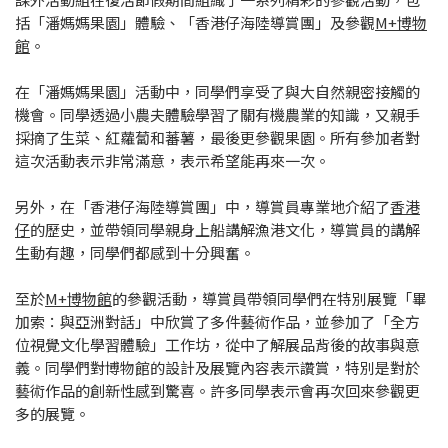
括「潘媽媽果園」體驗、「香港仔海陸導賞團」及參觀
M+博物
館
。
在「潘媽媽果園」活動中，同學們享受了與大自然親密接觸的
機會。同學透過小農夫體驗學習了關有機農業的知識，又親手
採摘了生菜、紅蘿蔔和蕃薯，最後更參觀果園。所有參加者對
這次活動表示非常滿意，表示希望能再來一次。
另外，在「香港仔海陸導賞團」中，導賞員專業地介紹了
香港
仔
的歷史，並帶領同學親身上船講解漁港文化，導賞員的講解
生動有趣，同學們都感到十分興奮。
至於
M+博物館
的參觀活動，導賞員帶領同學們在特別展覽「畢
加索：與亞洲對話」中欣賞了多件藝術作品，並參加了「全方
位視覺文化學習體驗」工作坊，從中了解展品背後的故事與意
義。同學們對博物館的設計及展覽內容表示讚賞，特別是對於
藝術作品的創新性感到驚喜。許多同學表示會再次回來參觀更
多的展覽。