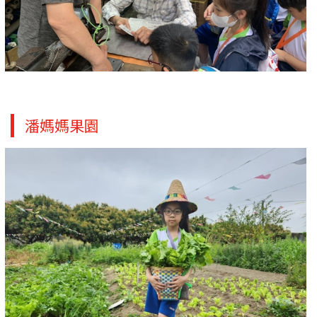
潘媽媽果園