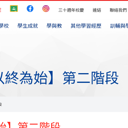
三十週年校慶
連結
聯絡我們
學校
學生成就
學與教
其他學習經歷
訓輔與
以終為始】第二階段
段
始】第二階段