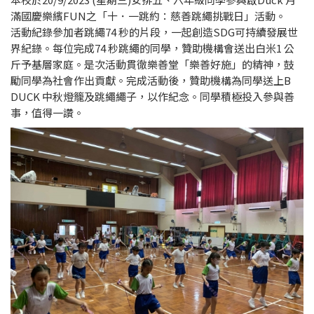
滿國慶樂繽FUN之「十．一跳約：慈善跳繩挑戰日」活動。
活動紀錄參加者跳繩74 秒的片段，一起創造SDG可持續發展世
界紀錄。每位完成74 秒跳繩的同學，贊助機構會送出白米1 公
斤予基層家庭。是次活動貫徹樂善堂「樂善好施」的精神，鼓
勵同學為社會作出貢獻。完成活動後，贊助機構為同學送上B
DUCK 中秋燈籠及跳繩繩子，以作紀念。同學積極投入參與善
事，值得一讚。