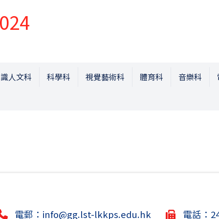
024
常識人文科
科學科
視覺藝術科
體育科
音樂科
電郵：
info@gg.lst-lkkps.edu.hk
電話：244